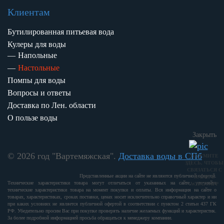
Клиентам
Бутилированная питьевая вода
Кулеры для воды
Напольные
Настольные
Помпы для воды
Вопросы и ответы
Доставка по Лен. области
О пользе воды
Закрыть
© 2026 год "Вартемяжская".
Доставка воды в СПб
НАЖМИТЕ
ЗДЕСЬ, ЧТОБЫ
СВЯЗАТЬСЯ С
Представленные акции на сайте не являются публичной офертой.
НАМИ В
Технические характеристики товара могут отличаться от указанных на сайте, уточняйте
WHATSAPP
технические характеристики товара на момент покупки и оплаты. Вся информация на сайте о
товарах, характеристиках, сроках поставки, ценах носит исключительно справочный характер и ни
при каких условиях не является публичной офертой в соответствии с пунктом 2 статьи 437 ГК
РФ. Убедительно просим Вас при покупке проверять наличие желаемых функций и характеристик.
За более подробной информацией просьба обращаться к менеджеру компании.