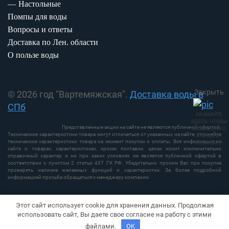
Настольные
Помпы для воды
Вопросы и ответы
Доставка по Лен. области
О пользе воды
Закрыть
© 2026 год "Вартемяжская".
Доставка воды в
СПб
НАЖМИТЕ
ЗДЕСЬ, ЧТОБЫ
Представленные акции на сайте не являются публичной офертой.
СВЯЗАТЬСЯ С
Технические характеристики товара могут отличаться от указанных на сайте, уточняйте
НАМИ В
технические характеристики товара на момент покупки и оплаты. Вся информация на
WHATSAPP
сайте о товарах, характеристиках, сроках поставки, ценах носит исключительно
справочный характер и ни при каких условиях не является публичной офертой в
соответствии с пунктом 2 статьи 437 ГК РФ. Убедительно просим Вас при покупке
проверять наличие желаемых функций и характеристик. За более подробной
информацией просьба обращаться к менеджеру компании.
Этот сайт использует cookie для хранения данных. Продолжая
использовать сайт, Вы даете свое согласие на работу с этими
файлами.
OK