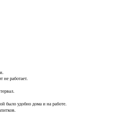
.
и.
т не работает.
тервал.
дой было удобно дома и на работе.
апитков.